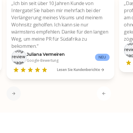
„Ich bin seit über 10 Jahren Kunde von
„Das
Intergate! Sie haben mir mehrfach bei der
prof
Verlängerung meines Visums und meinem
am d
Wohnsitz geholfen. Ich kann sie nur
ohne
wärmstens empfehlen. Danke für den langen
gek
Weg, um meine PR für Südafrika zu
zög
bekommen.“
Juliana Vermeiren
NEU
Google-Bewertung
Lesen Sie Kundenberichte
Slide 2 of 7.