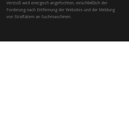
Verstoß wird energisch angefochten, einschließlich der
Forderung nach Entfernung der Websites und der Meldung
von Straftätern an Suchmaschinen.