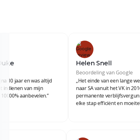
ey-Duke
Helen Snell
gle
Beoordeling van Google
 bijna 10 jaar en was altijd
„Het einde van een lange
j het indienen van mijn
naar SA vanuit het VK in 
voor 10000% aanbevelen.”
permanente verblijfsverg
elke stap efficiënt en moe