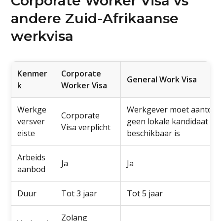
Corporate Worker Visa vs
andere Zuid-Afrikaanse
werkvisa
Kenmer
Corporate
General Work Visa
k
Worker Visa
Werkge
Werkgever moet aantone
Corporate
versver
geen lokale kandidaat
Visa verplicht
eiste
beschikbaar is
Arbeids
Ja
Ja
aanbod
Duur
Tot 3 jaar
Tot 5 jaar
Zolang