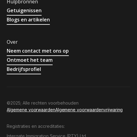
Hulpbronnen
Getuigenissen
Blogs en artikelen
Over
Neem contact met ons op
Ontmoet het team
Bedrijfsprofiel
©2025; Alle rechten voorbehouden
Algemene voorwaarden
Algemene voorwaarden
vrijwaring
Registraties en accreditaties:
Intergate Immigration Service (PTY) Ltd