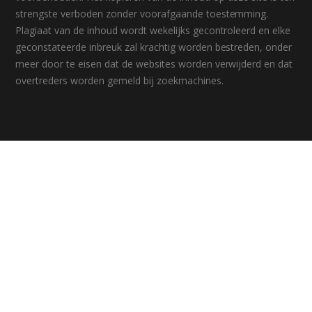
strengste verboden zonder voorafgaande toestemming.
Plagiaat van de inhoud wordt wekelijks gecontroleerd en elke
geconstateerde inbreuk zal krachtig worden bestreden, onder
meer door te eisen dat de websites worden verwijderd en dat
overtreders worden gemeld bij zoekmachines.