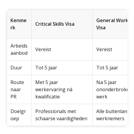
Kenme
General Work
Critical Skills Visa
rk
Visa
Arbeids
Vereist
Vereist
aanbod
Duur
Tot 5 jaar
Tot 5 jaar
Route
Met 5 jaar
Na 5 jaar
naar
werkervaring ná
ononderbroken
PR
kwalificatie
werk
Doelgr
Professionals met
Alle buitenlands
oep
schaarse vaardigheden
werknemers