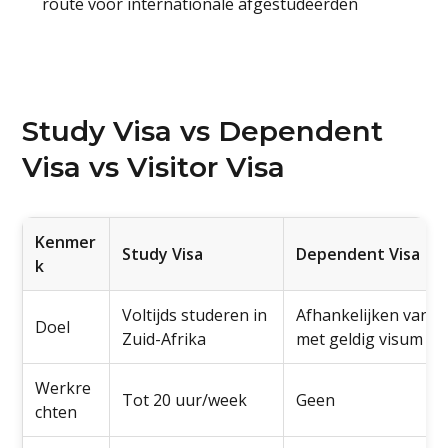
route voor internationale afgestudeerden
Study Visa vs Dependent
Visa vs Visitor Visa
Kenmer
Study Visa
Dependent Visa
k
Voltijds studeren in
Afhankelijken van o
Doel
Zuid-Afrika
met geldig visum
Werkre
Tot 20 uur/week
Geen
chten