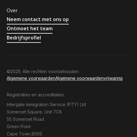
Over
Neem contact met ons op
Ontmoet het team
Bedrijfsprofiel
©2025; Alle rechten voorbehouden
Algemene voorwaarden
Algemene voorwaarden
vrijwaring
Registraties en accreditaties:
Intergate Immigration Service (PTY) Ltd
Somerset Square, Unit 7C6
55 Somerset Road
Green Point
Cape Town,8005