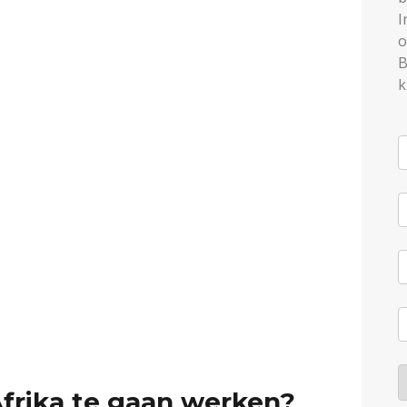
I
o
B
k
frika te gaan werken?