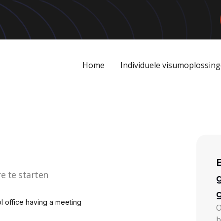
Home
Individuele visumoplossin
e te starten
O
b