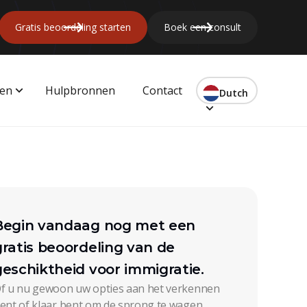
Gratis beoordeling starten
Boek een consult
gen
Hulpbronnen
Contact
Dutch
Begin vandaag nog met een
gratis beoordeling van de
geschiktheid voor immigratie.
f u nu gewoon uw opties aan het verkennen
ent of klaar bent om de sprong te wagen,