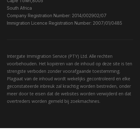
Cape Town,8005
South Africa
Company Registration Number: 2014/002902/07
Immigration Licence Registration Number: 2007/01/0485
Intergate Immigration Service (PTY) Ltd. Alle rechten
voorbehouden. Het kopiëren van de inhoud op deze site is ten
strengste verboden zonder voorafgaande toestemming.
Plagiaat van de inhoud wordt wekelijks gecontroleerd en elke
geconstateerde inbreuk zal krachtig worden bestreden, onder
meer door te eisen dat de websites worden verwijderd en dat
overtreders worden gemeld bij zoekmachines.