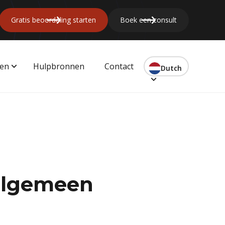
Gratis beoordeling starten
Boek een consult
gen
Hulpbronnen
Contact
Dutch
 algemeen