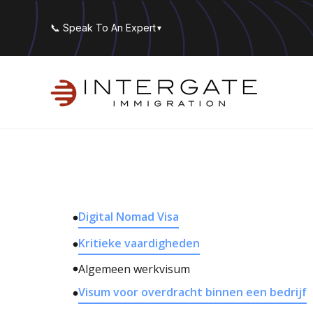
📞 Speak To An Expert
▼
Digital Nomad Visa
Kritieke vaardigheden
Algemeen werkvisum
Visum voor overdracht binnen een bedrijf