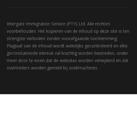
Intergate Immigration Service (PTY) Ltd. Alle rechten
voorbehouden. Het kopiëren van de inhoud op deze site is ten
strengste verboden zonder voorafgaande toestemming.
Plagiaat van de inhoud wordt wekelijks gecontroleerd en elke
geconstateerde inbreuk zal krachtig worden bestreden, onder
meer door te eisen dat de websites worden verwijderd en dat
overtreders worden gemeld bij zoekmachines.