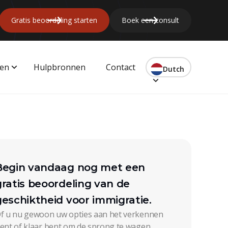
Gratis beoordeling starten
Boek een consult
gen
Hulpbronnen
Contact
Dutch
Begin vandaag nog met een
gratis beoordeling van de
geschiktheid voor immigratie.
f u nu gewoon uw opties aan het verkennen
ent of klaar bent om de sprong te wagen,