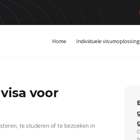
Home
Individuele visumoplossin
visa voor
esteren, te studeren of te bezoeken in
O
b