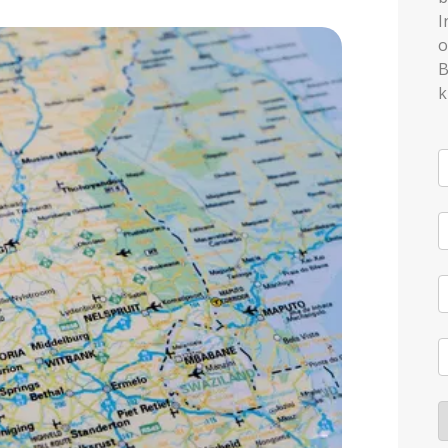
I
o
B
k