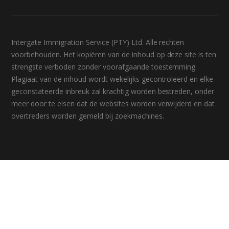
Intergate Immigration Service (PTY) Ltd. Alle rechten
voorbehouden. Het kopiëren van de inhoud op deze site is ten
strengste verboden zonder voorafgaande toestemming.
Plagiaat van de inhoud wordt wekelijks gecontroleerd en elke
geconstateerde inbreuk zal krachtig worden bestreden, onder
meer door te eisen dat de websites worden verwijderd en dat
overtreders worden gemeld bij zoekmachines.