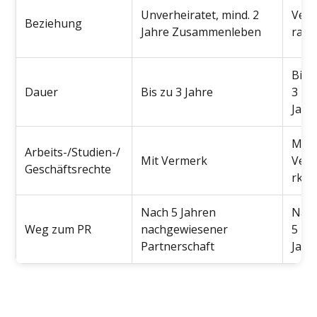
Unverheiratet, mind. 2
Verh
Beziehung
Jahre Zusammenleben
rate
Bis 
Dauer
Bis zu 3 Jahre
3
Jahr
Mit
Arbeits-/Studien-/
Mit Vermerk
Ver
Geschäftsrechte
rk
Nach 5 Jahren
Nac
Weg zum PR
nachgewiesener
5
Partnerschaft
Jahr