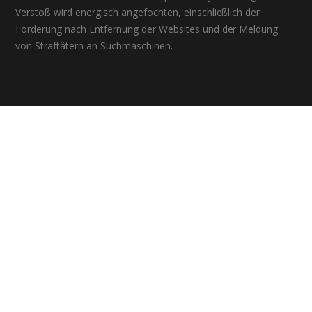
Verstoß wird energisch angefochten, einschließlich der
Forderung nach Entfernung der Websites und der Meldung
von Straftätern an Suchmaschinen.